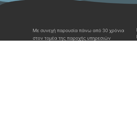
Με συνεχή παρουσία πάνω από 30 χρόνια
στον τομέα της παροχής υπηρεσιών
καθαρισμού χειροποίητων και
μηχανοποίητων χαλιών, μοκετών,
καθαρισμού υφασμάτινων και δερμάτινων
σαλονιών αλλά και καθαρισμού
επαγγελματικών χώρων έχουμε τη
δυνατότητα να καλύψουμε οποιαδήποτε
ανάγκη σας για … καθαριότητα.
Πνευματική ιδιοκτησία | Clean & Carry –
Απόστολος Φ. Κόγκας