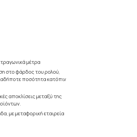
ετραγωνικά μέτρα
ση στο φάρδος του ρολού,
ιαδήποτε ποσότητα κατόπιν
κές αποκλίσεις μεταξύ της
ροϊόντων.
δα, με μεταφορική εταιρεία