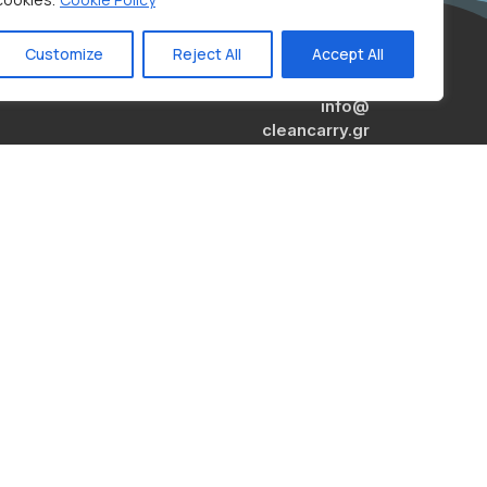
Customize
Reject All
Accept All
info@
cleancarry.gr
210 559 9438
210 620 1009
694 435 1340
Κατασκευή /
Σχεδιασμός © buiz-it