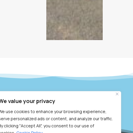
ις
ειλικρίνειας
,
συνέπειας
και
We value your privacy
εμπιστοσύνης
.
We use cookies to enhance your browsing experience,
serve personalized ads or content, and analyze our traffic.
By clicking "Accept All", you consent to our use of
cookies.
Cookie Policy