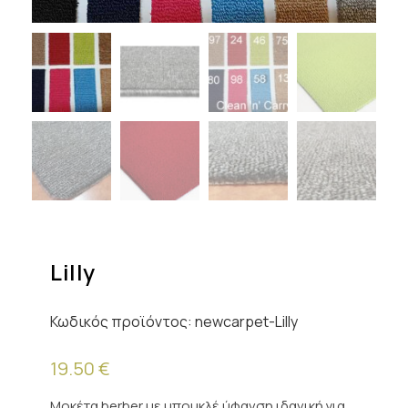
Lilly
Κωδικός προϊόντος:
newcarpet-Lilly
19.50
€
Μοκέτα berber με μπουκλέ ύφανση ιδανική για