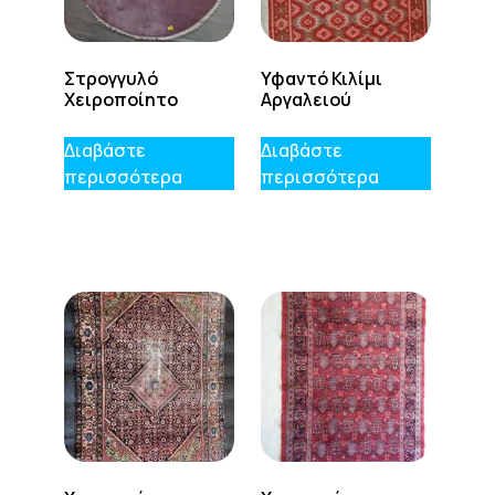
Στρογγυλό
Υφαντό Κιλίμι
Χειροποίητο
Αργαλειού
Διαβάστε
Διαβάστε
περισσότερα
περισσότερα