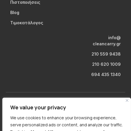
Πιστοποιήσεις
Blog
Τιμοκατάλογος
info@
cleancarry.gr
210 559 9438
210 620 1009
694 435 1340
We value your privacy
Πνευματική ιδιοκτησία | Clean & Carry –
Απόστολος Φ. Κόγκας
We use cookies to enhance your browsing experience,
serve personalized ads or content, and analyze our traffic.