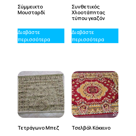
Σύμμεικτο
Συνθετικός
Μουσταρδί
Χλοοτάπητας
τύπου γκαζόν
Διαβάστε
Διαβάστε
περισσότερα
περισσότερα
Τετράγωνο Μπεζ
Τσελβόλ Κόκκινο