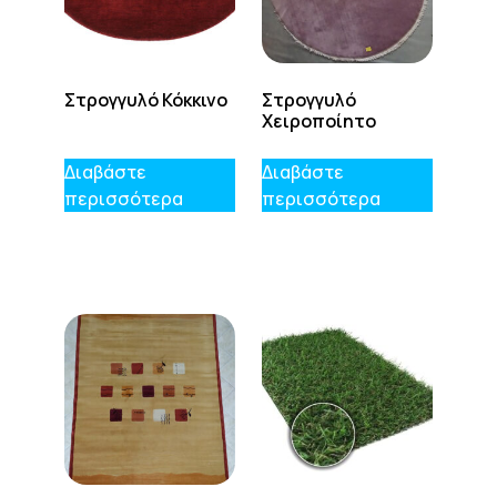
Στρογγυλό Κόκκινο
Στρογγυλό
Χειροποίητο
Διαβάστε
Διαβάστε
περισσότερα
περισσότερα