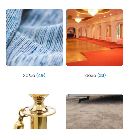
Χαλιά
(49)
Τσόχα
(23)