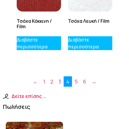
Τσόχα Κόκκινη /
Τσόχα Λευκή / Film
Film
Διαβάστε
Διαβάστε
περισσότερα
περισσότερα
←
1
2
3
4
5
6
→
Δείτε επίσης ...
Πωλήσεις