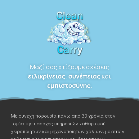
Μαζί σας χτίζουμε σχέσεις
ειλικρίνειας
,
συνέπειας
και
εμπιστοσύνης
.
Με συνεχή παρουσία πάνω από 30 χρόνια στον
τομέα της παροχής υπηρεσιών καθαρισμού
χειροποίητων και μηχανοποίητων χαλιών, μοκετών,