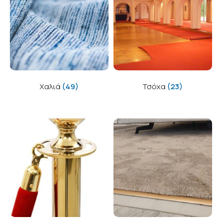
Χαλιά
(49)
Τσόχα
(23)