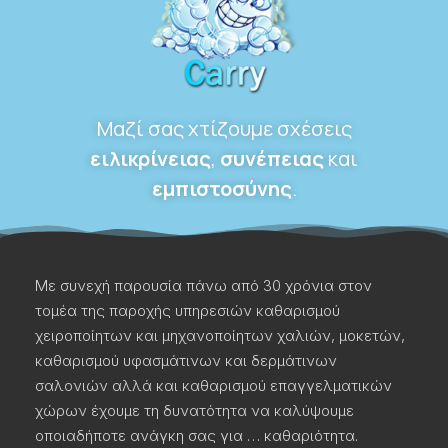
Μαζί σας χτίζουμε σχέσεις
ειλικρίνειας
,
συνέπειας
και
εμπιστοσύνης
.
Με συνεχή παρουσία πάνω από 30 χρόνια στον
τομέα της παροχής υπηρεσιών καθαρισμού
χειροποίητων και μηχανοποίητων χαλιών, μοκετών,
καθαρισμού υφασμάτινων και δερμάτινων
σαλονιών αλλά και καθαρισμού επαγγελματικών
χώρων έχουμε τη δυνατότητα να καλύψουμε
οποιαδήποτε ανάγκη σας για … καθαριότητα.