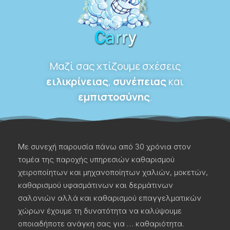
Μαζί σας χτίζουμε σχέσεις
ειλικρίνειας
,
συνέπειας
και
εμπιστοσύνης
.
Με συνεχή παρουσία πάνω από 30 χρόνια στον
τομέα της παροχής υπηρεσιών καθαρισμού
χειροποίητων και μηχανοποίητων χαλιών, μοκετών,
καθαρισμού υφασμάτινων και δερμάτινων
σαλονιών αλλά και καθαρισμού επαγγελματικών
χώρων έχουμε τη δυνατότητα να καλύψουμε
οποιαδήποτε ανάγκη σας για … καθαριότητα.