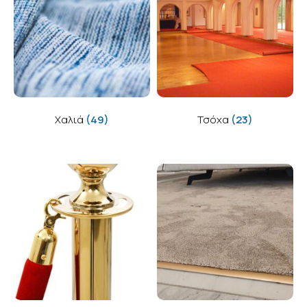
Χαλιά
(49)
Τσόχα
(23)