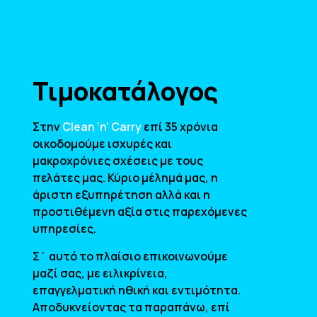
Τιμοκατάλογος
Στην
Clean ‘n’ Carry
επί 35 χρόνια
οικοδομούμε ισχυρές και
μακροχρόνιες σχέσεις με τους
πελάτες μας. Κύριο μέλημά μας, η
άριστη εξυπηρέτηση αλλά και η
προστιθέμενη αξία στις παρεχόμενες
υπηρεσίες.
Σ΄ αυτό το πλαίσιο επικοινωνούμε
μαζί σας, με ειλικρίνεια,
επαγγελματική ηθική και εντιμότητα.
Αποδυκνείοντας τα παραπάνω, επί